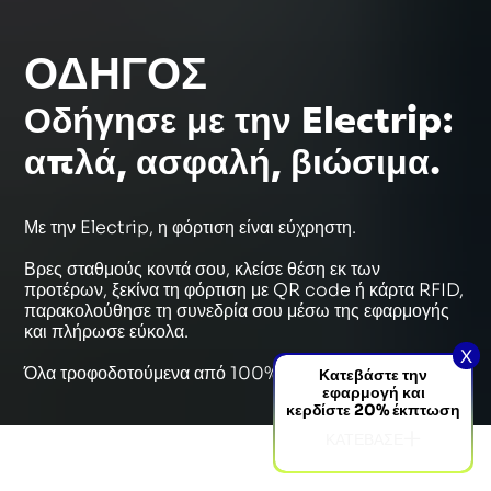
ΟΔΗΓΟΣ
Υπηρεσίες
Πιστοποιήσεις
Οδήγησε με την Electrip:
Επαφές
Απόρρητο εφαρμογής
απλά, ασφαλή, βιώσιμα.
Εταιρικά Στοιχεία
Parent Company
Με την Electrip, η φόρτιση είναι εύχρηστη.
Βρες σταθμούς κοντά σου, κλείσε θέση εκ των
Γλώσσα
προτέρων, ξεκίνα τη φόρτιση με QR code ή κάρτα RFID,
παρακολούθησε τη συνεδρία σου μέσω της εφαρμογής
Πολιτική Απορρήτου
Πολιτική Cookies
© Electrip. All rights reserved.
και πλήρωσε εύκολα.
X
Όλα τροφοδοτούμενα από 100% ανανεώσιμη ενέργεια.
Κατεβάστε την
εφαρμογή και
κερδίστε 20% έκπτωση
ΚΑΤΕΒΑΣΕ