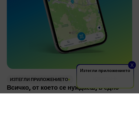
Parent Company
Език
Политика за поверителност
Политика за бисквитки
© Electrip. All rights reserved.
X
Изтегли приложението
ИЗТЕГЛИ
ИЗТЕГЛИ ПРИЛОЖЕНИЕТО
Всичко, от което се нуждаеш, в едно-
единствено приложение
ИЗТЕГЛИ
Всеки избор, който правим, всяка част от
технологията, която създаваме, е водена от една цел:
да предложим зареждане без компромиси. Това ни
отличава
1