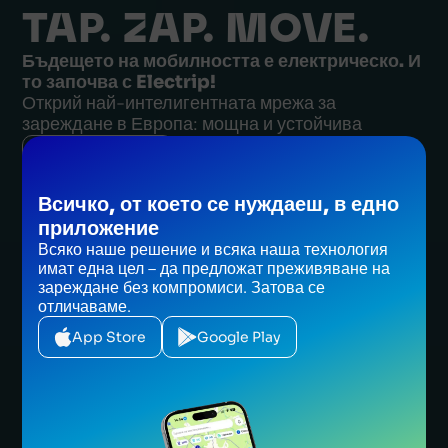
TAP. ZAP. MOVE.
Бъдещето на мобилността е електрическо. И
то започва с Electrip!
Открий най-интелигентната мрежа за
зареждане в Европа: мощна и устойчива
Разгледай
Всичко, от което се нуждаеш, в едно
Разгледай
приложение
Всяко наше решение и всяка наша технология
имат една цел – да предложат преживяване на
зареждане без компромиси. Затова се
отличаваме.
App Store
Google Play
CONTATTACI
CONTATTACI