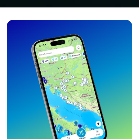
Usluge
Certifikati
Kontakti
Privatnost aplikacije
Matično društvo