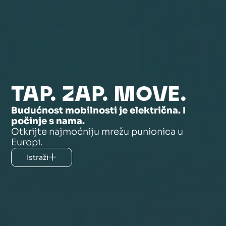
TAP. ZAP. MOVE.
Budućnost mobilnosti je električna. I
počinje s nama.
Otkrijte najmoćniju mrežu punionica u
Europi.
Istraži
Istraži