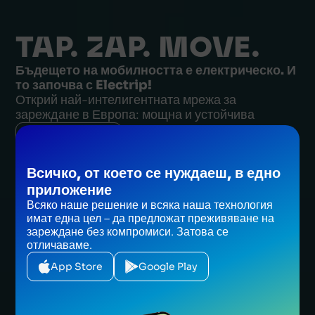
TAP. ZAP. MOVE.
Бъдещето на мобилността е електрическо. И
то започва с Electrip!
Открий най-интелигентната мрежа за
зареждане в Европа: мощна и устойчива
Разгледай
Всичко, от което се нуждаеш, в едно
Разгледай
приложение
Всяко наше решение и всяка наша технология
имат една цел – да предложат преживяване на
зареждане без компромиси. Затова се
отличаваме.
App Store
Google Play
CONTATTACI
CONTATTACI