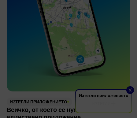
Услуги
Сертификати
Контакти
Поверителност на приложението
Parent Company
Език
Политика за поверителност
Политика за бисквитки
© Electrip. All rights reserved.
X
Изтегли приложението
ИЗТЕГЛИ ПРИЛОЖЕНИЕТО
ИЗТЕГЛИ
Всичко, от което се нуждаеш, в едно-
единствено приложение
Всеки избор, който правим, всяка част от
ИЗТЕГЛИ
технологията, която създаваме, е водена от една цел:
да предложим зареждане без компромиси. Това ни