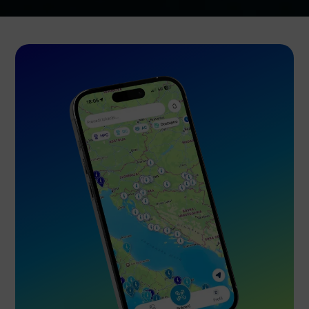
Usluge
Certifikati
Kontakti
Privatnost aplikacije
Matično društvo