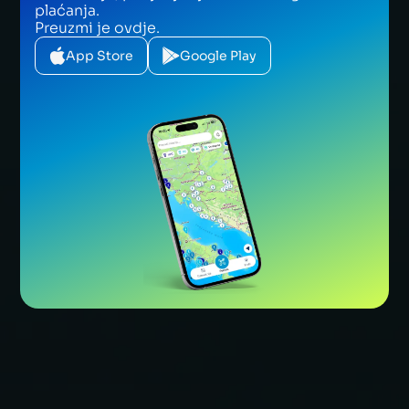
plaćanja.
Preuzmi je ovdje.
App Store
Google Play
CONTATTACI
CONTATTACI