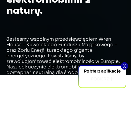
Regulamin usług
natury.
Parent Company
język
Jesteśmy wspólnym przedsięwzięciem Wren
House – Kuwejckiego Funduszu Majątkowego –
Polityka prywatności
Polityka plików cookie
© Electrip. Wszelkie prawa zastrzeżone.
oraz Zorlu Enerji, tureckiego giganta
energetycznego. Powstaliśmy, by
zrewolucjonizować elektromobilność w Europie.
X
Nasz cel: uczynić elektromobilność prostą,
Pobierz aplikację
dostępną i neutralną dla środowiska.
POBIERZ
POBIERZ
KIM JESTEŚMY
Nasza opowieść, to historia ambicji
przyspieszenia transformacji