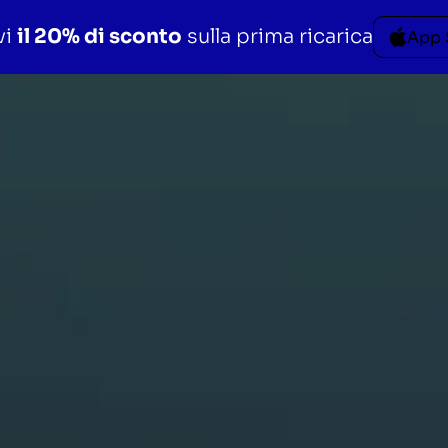
vi
il 20% di sconto
sulla prima ricarica
App 