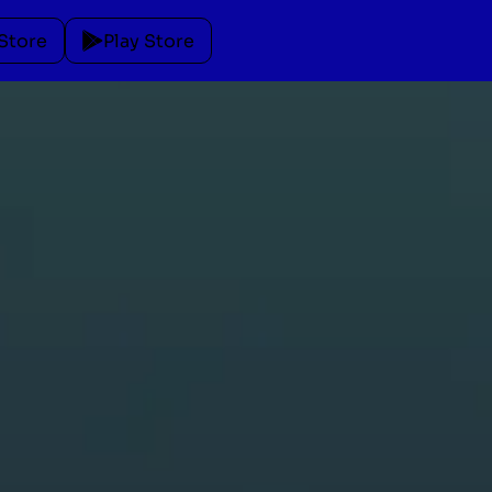
Store
Play Store