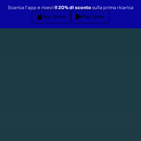
Scarica l'app e ricevi
il 20% di sconto
sulla prima ricarica
App Store
Play Store