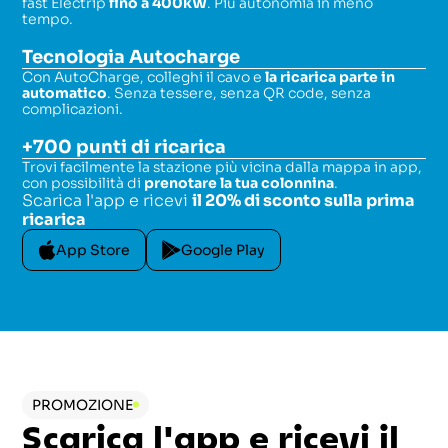
fast Electrip
fino a 400kW
. Più autonomia in meno
tempo.
Tecnologia Autocharge
Con AutoCharge, colleghi il cavo e
la ricarica parte in
automatico
. Senza tessere, senza QR code, senza
complicazioni.
+700 punti di ricarica
Trovi facilmente la stazione più vicina dalla mappa in app,
con possibilità di
prenotare la tua colonnina
.
Scarica l'app e ricevi
il 20% di sconto sulla prima
ricarica
App Store
Google Play
PROMOZIONE
Scarica l'app e ricevi il