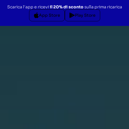
Scarica l'app e ricevi
il 20% di sconto
sulla prima ricarica
App Store
Play Store